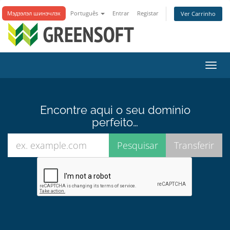
Мэдээлэл шинэчлэх
Português
Entrar
Registar
Ver Carrinho
Alter
nave
Encontre aqui o seu domínio
perfeito…