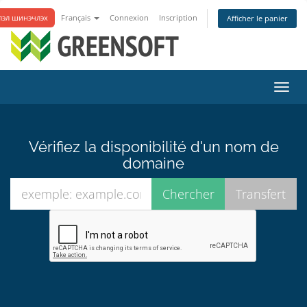
лэл шинэчлэх
Français
Connexion
Inscription
Afficher le panier
Bascu
la
navig
Vérifiez la disponibilité d'un nom de
domaine