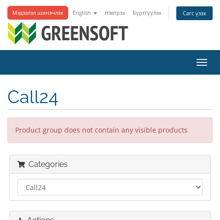
Мэдээлэл шинэчлэх
English
Нэвтрэх
Бүртгүүлэх
Сагс үзэх
Toggl
navig
Call24
Product group does not contain any visible products
Categories