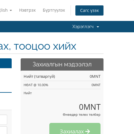
lish
Нэвтрэх
Бүртгүүлэх
Сагс үзэх
Хэрэглэгч
х, тооцоо хийх
Захиалгын мэдээлэл
Нийт (татваргүй)
0MNT
НӨАТ @ 10.00%
0MNT
Нийт
0MNT
Өнөөдөр төлөх төлбөр
Захиалах