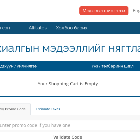
Мэдээлэл шинэчлэх
Eng
 сан
Affiliates
Холбоо барих
хиалгын мэдээллийг нягтла
гдэхүүн / үйлчилгээ
Үнэ / төлбөрийн цикл
Your Shopping Cart is Empty
ply Promo Code
Estimate Taxes
Validate Code