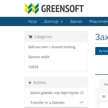
Нүүр
Дэлгүүр
Зарлал
Мэдлэгийн
За
Categories
Вэб хостинг / shared hosting
Бүтээ
Бизнес мэйл
Call24
Actions
Ap
Шинэ домэйн нэр бүртгүүлэх
Transfer in a Domain