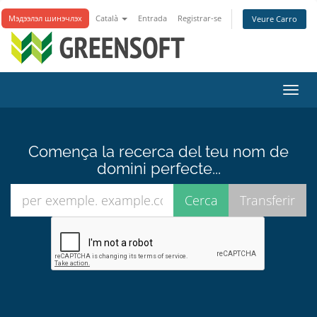
Мэдээлэл шинэчлэх
Català
Entrada
Registrar-se
Veure Carro
Canv
la
nave
Comença la recerca del teu nom de
domini perfecte...