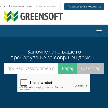
an
Најава на профил
Креирај профил
Потрошувачка кошничка
Вклу
ја
нави
Започнете го вашето
пребарување за совршен домен...