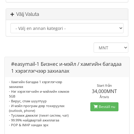
Välj Valuta
#easymail-1 Бизнес и-мэйл / хамгийн багадаа
1 хэрэглэгчээр захиалах
- Хамгийн багадаа 1 хэрэглэгчээр
Start från
захиалах
34,000MNT
- Нэг хэрэглэгчийн и-мэйлийн хэмжээ
5GB
Årsvis
- Вирус, спам шүүлтүүр
- И-мэйл програм дээр тохируулах
Beställ nu
(outlook, phone)
- Тусламж дэмжлэг (тикет систем, чат)
- 99.99% найдвартай ажиллагаа
- POP & IMAP хандах эрх