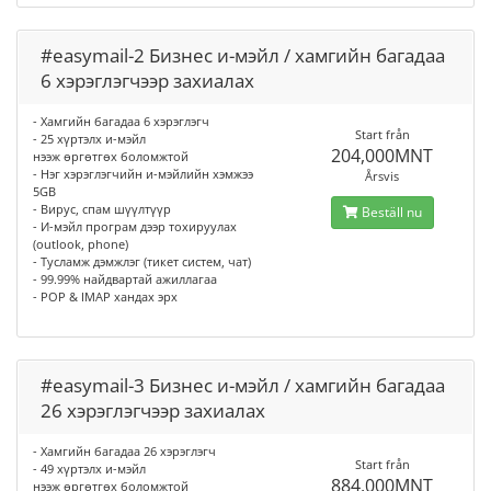
#easymail-2 Бизнес и-мэйл / хамгийн багадаа
6 хэрэглэгчээр захиалах
- Хамгийн багадаа 6 хэрэглэгч
Start från
- 25 хүртэлх и-мэйл
204,000MNT
нээж өргөтгөх боломжтой
- Нэг хэрэглэгчийн и-мэйлийн хэмжээ
Årsvis
5GB
- Вирус, спам шүүлтүүр
Beställ nu
- И-мэйл програм дээр тохируулах
(outlook, phone)
- Тусламж дэмжлэг (тикет систем, чат)
- 99.99% найдвартай ажиллагаа
- POP & IMAP хандах эрх
#easymail-3 Бизнес и-мэйл / хамгийн багадаа
26 хэрэглэгчээр захиалах
- Хамгийн багадаа 26 хэрэглэгч
Start från
- 49 хүртэлх и-мэйл
884,000MNT
нээж өргөтгөх боломжтой