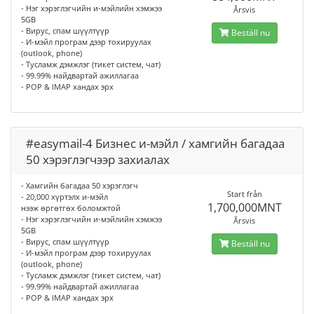
- Нэг хэрэглэгчийн и-мэйлийн хэмжээ
Årsvis
5GB
- Вирус, спам шүүлтүүр
Beställ nu
- И-мэйл програм дээр тохируулах
(outlook, phone)
- Тусламж дэмжлэг (тикет систем, чат)
- 99.99% найдвартай ажиллагаа
- POP & IMAP хандах эрх
#easymail-4 Бизнес и-мэйл / хамгийн багадаа
50 хэрэглэгчээр захиалах
- Хамгийн багадаа 50 хэрэглэгч
Start från
- 20,000 хүртэлх и-мэйл
1,700,000MNT
нээж өргөтгөх боломжтой
- Нэг хэрэглэгчийн и-мэйлийн хэмжээ
Årsvis
5GB
- Вирус, спам шүүлтүүр
Beställ nu
- И-мэйл програм дээр тохируулах
(outlook, phone)
- Тусламж дэмжлэг (тикет систем, чат)
- 99.99% найдвартай ажиллагаа
- POP & IMAP хандах эрх