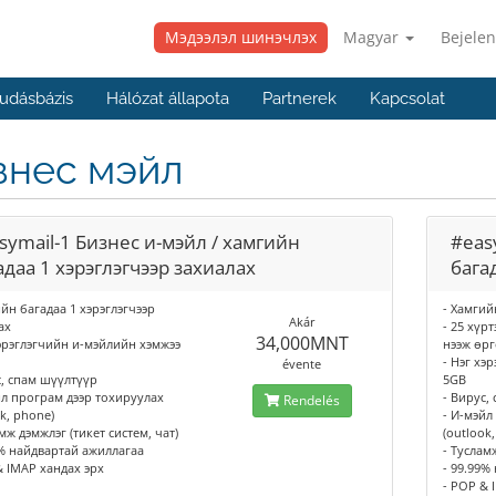
Мэдээлэл шинэчлэх
Magyar
Bejelen
udásbázis
Hálózat állapota
Partnerek
Kapcsolat
знес мэйл
symail-1 Бизнес и-мэйл / хамгийн
#eas
адаа 1 хэрэглэгчээр захиалах
бага
ийн багадаа 1 хэрэглэгчээр
- Хамгий
Akár
ах
- 25 хүр
34,000MNT
хэрэглэгчийн и-мэйлийн хэмжээ
нээж өр
- Нэг хэ
évente
с, спам шүүлтүүр
5GB
йл програм дээр тохируулах
- Вирус,
Rendelés
k, phone)
- И-мэйл
мж дэмжлэг (тикет систем, чат)
(outlook
9% найдвартай ажиллагаа
- Туслам
& IMAP хандах эрх
- 99.99%
- POP & 