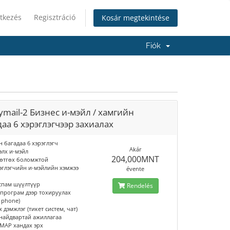
tkezés
Regisztráció
Kosár megtekintése
Fiók
ymail-2 Бизнес и-мэйл / хамгийн
даа 6 хэрэглэгчээр захиалах
н багадаа 6 хэрэглэгч
Akár
тэлх и-мэйл
204,000MNT
гөтгөх боломжтой
рэглэгчийн и-мэйлийн хэмжээ
évente
 спам шүүлтүүр
Rendelés
 програм дээр тохируулах
, phone)
ж дэмжлэг (тикет систем, чат)
 найдвартай ажиллагаа
IMAP хандах эрх