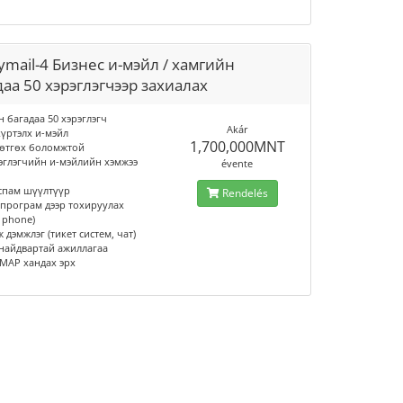
ymail-4 Бизнес и-мэйл / хамгийн
даа 50 хэрэглэгчээр захиалах
н багадаа 50 хэрэглэгч
Akár
 хүртэлх и-мэйл
1,700,000MNT
гөтгөх боломжтой
рэглэгчийн и-мэйлийн хэмжээ
évente
 спам шүүлтүүр
Rendelés
 програм дээр тохируулах
, phone)
ж дэмжлэг (тикет систем, чат)
 найдвартай ажиллагаа
IMAP хандах эрх