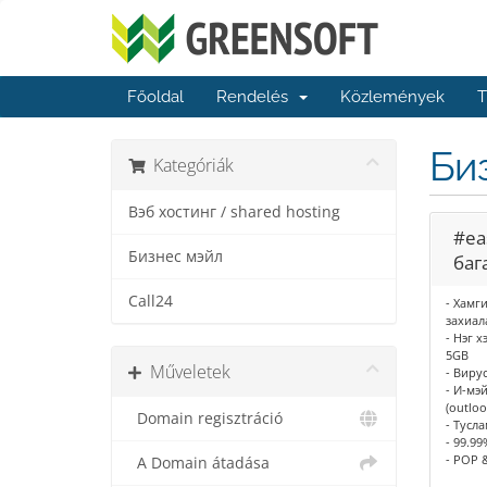
Főoldal
Rendelés
Közlemények
T
Би
Kategóriák
Вэб хостинг / shared hosting
#ea
Бизнес мэйл
баг
Call24
- Хамг
захиал
- Нэг 
5GB
Műveletek
- Виру
- И-мэ
(outloo
Domain regisztráció
- Тусла
- 99.9
- POP 
A Domain átadása