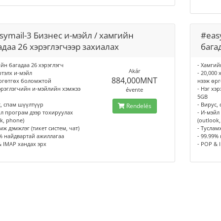
symail-3 Бизнес и-мэйл / хамгийн
#eas
адаа 26 хэрэглэгчээр захиалах
бага
ийн багадаа 26 хэрэглэгч
- Хамгий
Akár
ртэлх и-мэйл
- 20,000
884,000MNT
ргөтгөх боломжтой
нээж өр
хэрэглэгчийн и-мэйлийн хэмжээ
- Нэг хэ
évente
5GB
с, спам шүүлтүүр
- Вирус,
Rendelés
йл програм дээр тохируулах
- И-мэйл
k, phone)
(outlook
мж дэмжлэг (тикет систем, чат)
- Туслам
9% найдвартай ажиллагаа
- 99.99%
& IMAP хандах эрх
- POP & 