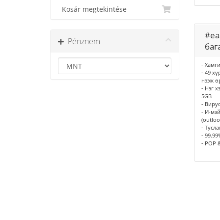
Kosár megtekintése
#ea
Pénznem
баг
- Хамг
- 49 хү
нээж ө
- Нэг 
5GB
- Виру
- И-мэ
(outloo
- Тусла
- 99.9
- POP 