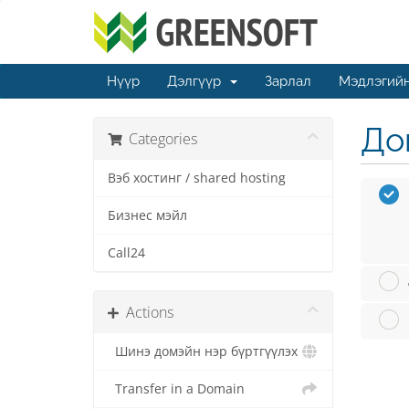
Нүүр
Дэлгүүр
Зарлал
Мэдлэгийн
Дом
Categories
Вэб хостинг / shared hosting
Бизнес мэйл
Call24
Actions
Шинэ домэйн нэр бүртгүүлэх
Transfer in a Domain