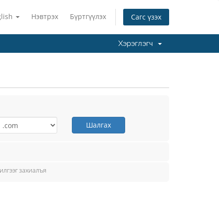
lish
Нэвтрэх
Бүртгүүлэх
Сагс үзэх
Хэрэглэгч
Шалгах
илгээг захиалъя