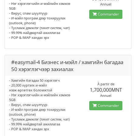
- Нэг хэрэглэгчийн и-мэйлийн хэмжээ
Annuel
5GB
- Вирус, спам шүүлтүүр
Commander
- И-мэйл програм дээр тохируулах
(outlook, phone)
- Тусламж дэмжлэг (тикет систем, чат)
- 99.99% найдвартай ажиллагаа
- POP & IMAP хандах эрх
#easymail-4 Бизнес и-мэйл / хамгийн багадаа
50 хэрэглэгчээр захиалах
- Хамгийн багадаа 50 хэрэглэгч
À partir de
- 20,000 хүртэлх и-мэйл
1,700,000MNT
нээж өргөтгөх боломжтой
- Нэг хэрэглэгчийн и-мэйлийн хэмжээ
Annuel
5GB
- Вирус, спам шүүлтүүр
Commander
- И-мэйл програм дээр тохируулах
(outlook, phone)
- Тусламж дэмжлэг (тикет систем, чат)
- 99.99% найдвартай ажиллагаа
- POP & IMAP хандах эрх