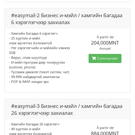
#easymail-2 Бизнес и-мэйл / хамгийн багадаа
6 хэрэглэгчээр захиалах
- Хамгийн багадаа 6 хэрэглэгч
À partir de
- 25 хүртэлх и-мэйл
204,000MNT
нээж өргөтгөх боломжтой
- Нэг хэрэглэгчийн и-мэйлийн хэмжээ
Annuel
5GB
- Вирус, спам шүүлтүүр
Commander
- И-мэйл програм дээр тохируулах
(outlook, phone)
- Тусламж дэмжлэг (тикет систем, чат)
- 99.99% найдвартай ажиллагаа
- POP & IMAP хандах эрх
#easymail-3 Бизнес и-мэйл / хамгийн багадаа
26 хэрэглэгчээр захиалах
- Хамгийн багадаа 26 хэрэглэгч
À partir de
- 49 хүртэлх и-мэйл
884,000MNT
нээж өргөтгөх боломжтой