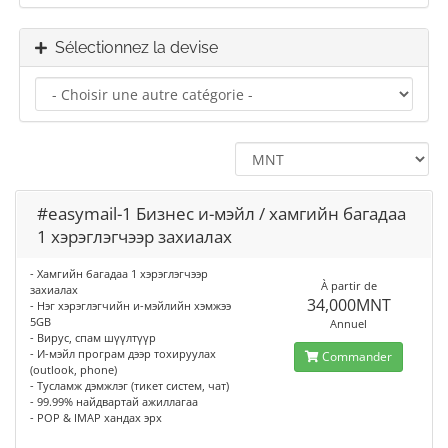
Sélectionnez la devise
#easymail-1 Бизнес и-мэйл / хамгийн багадаа
1 хэрэглэгчээр захиалах
- Хамгийн багадаа 1 хэрэглэгчээр
À partir de
захиалах
34,000MNT
- Нэг хэрэглэгчийн и-мэйлийн хэмжээ
5GB
Annuel
- Вирус, спам шүүлтүүр
- И-мэйл програм дээр тохируулах
Commander
(outlook, phone)
- Тусламж дэмжлэг (тикет систем, чат)
- 99.99% найдвартай ажиллагаа
- POP & IMAP хандах эрх