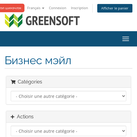
лэл шинэчлэх
Français
Connexion
Inscription
Afficher le panier
Bascu
la
navig
Бизнес мэйл
Catégories
Actions