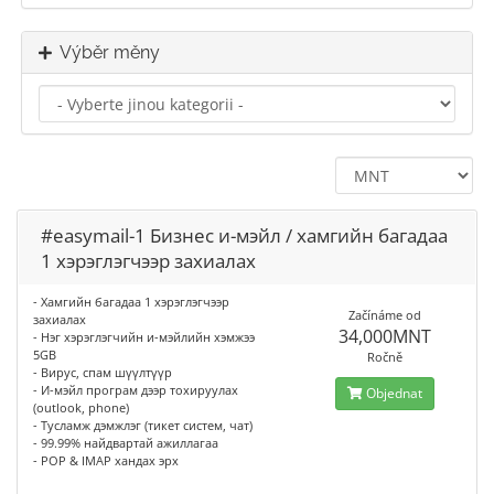
Výběr měny
#easymail-1 Бизнес и-мэйл / хамгийн багадаа
1 хэрэглэгчээр захиалах
- Хамгийн багадаа 1 хэрэглэгчээр
Začínáme od
захиалах
34,000MNT
- Нэг хэрэглэгчийн и-мэйлийн хэмжээ
5GB
Ročně
- Вирус, спам шүүлтүүр
- И-мэйл програм дээр тохируулах
Objednat
(outlook, phone)
- Тусламж дэмжлэг (тикет систем, чат)
- 99.99% найдвартай ажиллагаа
- POP & IMAP хандах эрх