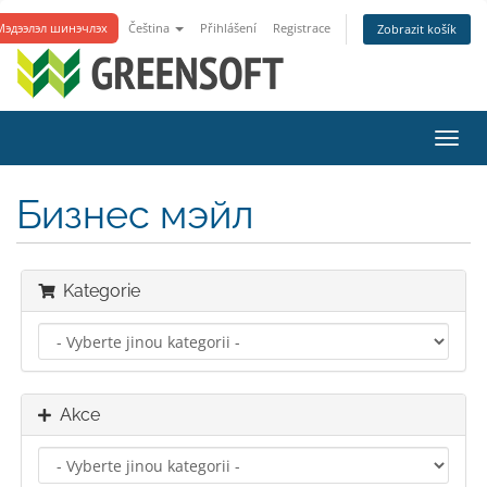
Мэдээлэл шинэчлэх
Čeština
Přihlášení
Registrace
Zobrazit košík
Přep
navig
Бизнес мэйл
Kategorie
Akce