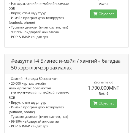
- Нэг хэрэглэгчийн и-мэйлийн хэмжээ
Ročně
5GB
- Вирус, спам шүүлтүүр
Objednat
- И-мэйл програм дээр тохируулах
(outlook, phone)
- Тусламж дэмжлэг (тикет систем, чат)
- 99.99% найдвартай ажиллагаа
- POP & IMAP хандах эрх
#easymail-4 Бизнес и-мэйл / хамгийн багадаа
50 хэрэглэгчээр захиалах
- Хамгийн багадаа 50 хэрэглэгч
Začínáme od
- 20,000 хүртэлх и-мэйл
1,700,000MNT
нээж өргөтгөх боломжтой
- Нэг хэрэглэгчийн и-мэйлийн хэмжээ
Ročně
5GB
- Вирус, спам шүүлтүүр
Objednat
- И-мэйл програм дээр тохируулах
(outlook, phone)
- Тусламж дэмжлэг (тикет систем, чат)
- 99.99% найдвартай ажиллагаа
- POP & IMAP хандах эрх