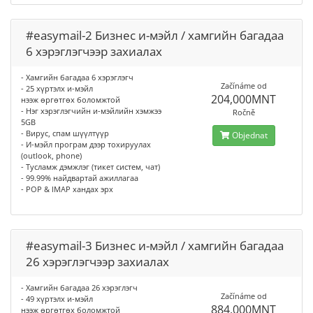
#easymail-2 Бизнес и-мэйл / хамгийн багадаа
6 хэрэглэгчээр захиалах
- Хамгийн багадаа 6 хэрэглэгч
Začínáme od
- 25 хүртэлх и-мэйл
204,000MNT
нээж өргөтгөх боломжтой
- Нэг хэрэглэгчийн и-мэйлийн хэмжээ
Ročně
5GB
- Вирус, спам шүүлтүүр
Objednat
- И-мэйл програм дээр тохируулах
(outlook, phone)
- Тусламж дэмжлэг (тикет систем, чат)
- 99.99% найдвартай ажиллагаа
- POP & IMAP хандах эрх
#easymail-3 Бизнес и-мэйл / хамгийн багадаа
26 хэрэглэгчээр захиалах
- Хамгийн багадаа 26 хэрэглэгч
Začínáme od
- 49 хүртэлх и-мэйл
884,000MNT
нээж өргөтгөх боломжтой