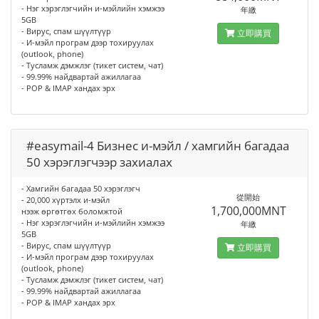
- Нэг хэрэглэгчийн и-мэйлийн хэмжээ
年繳
5GB
- Вирус, спам шүүлтүүр
立即購買
- И-мэйл програм дээр тохируулах
(outlook, phone)
- Тусламж дэмжлэг (тикет систем, чат)
- 99.99% найдвартай ажиллагаа
- POP & IMAP хандах эрх
#easymail-4 Бизнес и-мэйл / хамгийн багадаа
50 хэрэглэгчээр захиалах
- Хамгийн багадаа 50 хэрэглэгч
從開始
- 20,000 хүртэлх и-мэйл
1,700,000MNT
нээж өргөтгөх боломжтой
- Нэг хэрэглэгчийн и-мэйлийн хэмжээ
年繳
5GB
- Вирус, спам шүүлтүүр
立即購買
- И-мэйл програм дээр тохируулах
(outlook, phone)
- Тусламж дэмжлэг (тикет систем, чат)
- 99.99% найдвартай ажиллагаа
- POP & IMAP хандах эрх