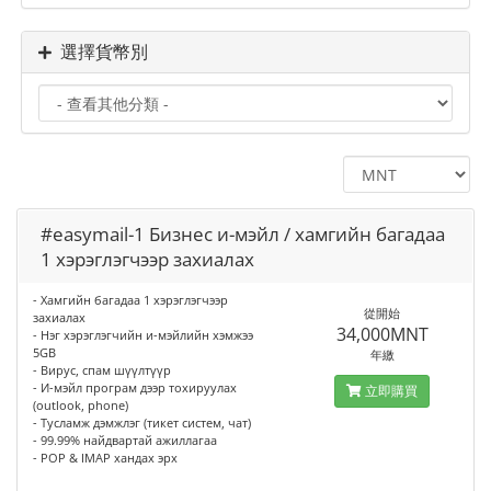
選擇貨幣別
#easymail-1 Бизнес и-мэйл / хамгийн багадаа
1 хэрэглэгчээр захиалах
- Хамгийн багадаа 1 хэрэглэгчээр
從開始
захиалах
34,000MNT
- Нэг хэрэглэгчийн и-мэйлийн хэмжээ
5GB
年繳
- Вирус, спам шүүлтүүр
- И-мэйл програм дээр тохируулах
立即購買
(outlook, phone)
- Тусламж дэмжлэг (тикет систем, чат)
- 99.99% найдвартай ажиллагаа
- POP & IMAP хандах эрх