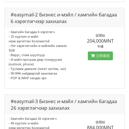
#easymail-2 Бизнес и-мэйл / хамгийн багадаа
6 хэрэглэгчээр захиалах
- Хамгийн багадаа 6 хэрэглэгч
從開始
- 25 хүртэлх и-мэйл
204,000MNT
нээж өргөтгөх боломжтой
- Нэг хэрэглэгчийн и-мэйлийн хэмжээ
年繳
5GB
- Вирус, спам шүүлтүүр
立即購買
- И-мэйл програм дээр тохируулах
(outlook, phone)
- Тусламж дэмжлэг (тикет систем, чат)
- 99.99% найдвартай ажиллагаа
- POP & IMAP хандах эрх
#easymail-3 Бизнес и-мэйл / хамгийн багадаа
26 хэрэглэгчээр захиалах
- Хамгийн багадаа 26 хэрэглэгч
從開始
- 49 хүртэлх и-мэйл
884,000MNT
нээж өргөтгөх боломжтой