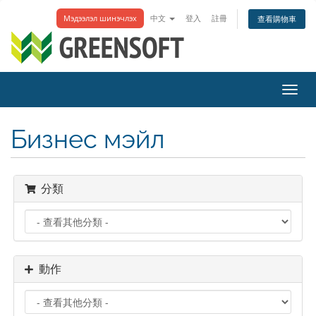
Мэдээлэл шинэчлэх
中文
登入
註冊
查看購物車
切
換
導
Бизнес мэйл
覽
分類
動作