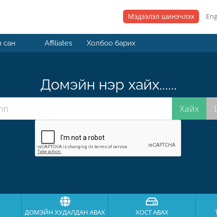
Мэдээлэл шинэчлэх
Eng
 сан
Affiliates
Холбоо барих
Домэйн нэр хайх......
ДОМЭЙН ХУДАЛДАН АВАХ
ХОСТ АВАХ