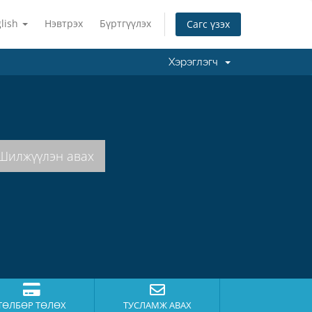
lish
Нэвтрэх
Бүртгүүлэх
Сагс үзэх
Хэрэглэгч
ТӨЛБӨР ТӨЛӨХ
ТУСЛАМЖ АВАХ