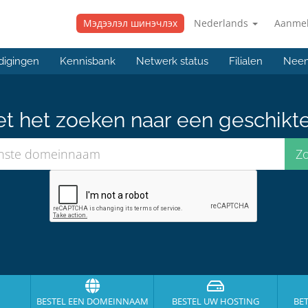
Мэдээлэл шинэчлэх
Nederlands
Aanme
digingen
Kennisbank
Netwerk status
Filialen
Neem
et het zoeken naar een geschikt
BESTEL EEN DOMEINNAAM
BESTEL UW HOSTING
BE