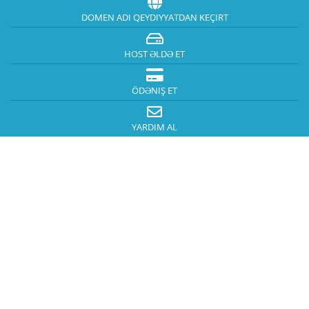
DOMEN ADI QEYDIYYATDAN KEÇIRT
HOST ƏLDƏ ET
ÖDƏNIŞ ET
YARDIM AL