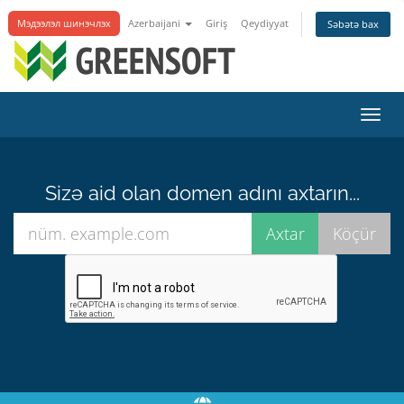
Мэдээлэл шинэчлэх
Azerbaijani
Giriş
Qeydiyyat
Səbətə bax
Naviq
keçid
Sizə aid olan domen adını axtarın...