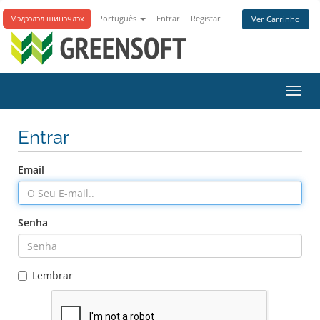
Мэдээлэл шинэчлэх
Português
Entrar
Registar
Ver Carrinho
Alter
nave
Entrar
Email
Senha
Lembrar