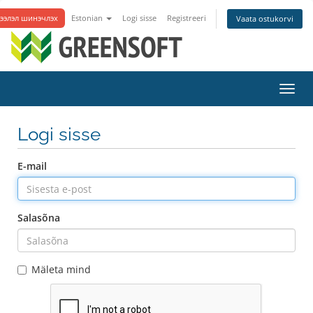
ээлэл шинэчлэх
Estonian
Logi sisse
Registreeri
Vaata ostukorvi
Lülit
navig
Logi sisse
E-mail
Salasõna
Mäleta mind