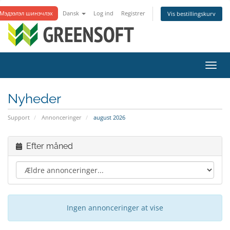
Мэдээлэл шинэчлэх
Dansk
Log ind
Registrer
Vis bestillingskurv
Skift
navig
Nyheder
Support
Annonceringer
august 2026
Efter måned
Ingen annonceringer at vise