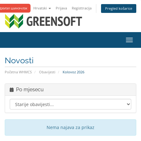
дээлэл шинэчлэх
Hrvatski
Prijava
Registtracija
Pregled košarice
Preba
navig
Novosti
Početna WHMCS
Obavijesti
Kolovoz 2026
Po mjesecu
Nema najava za prikaz