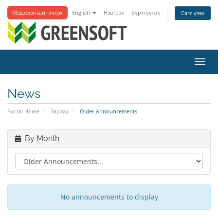
Мэдээлэл шинэчлэх
English
Нэвтрэх
Бүртгүүлэх
Сагс үзэх
Toggl
navig
News
Portal Home
Зарлал
Older Announcements
By Month
No announcements to display