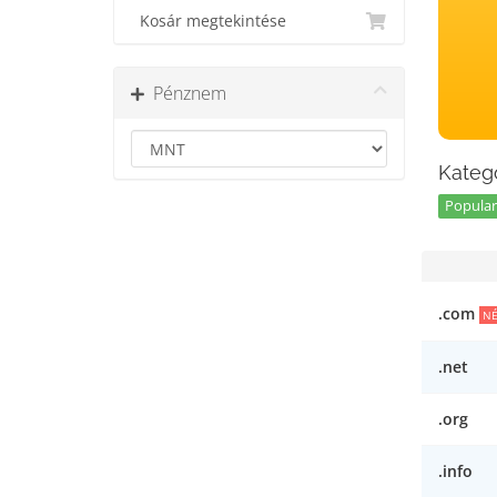
Kosár megtekintése
Pénznem
Kategó
Popular 
.com
NÉ
.net
.org
.info