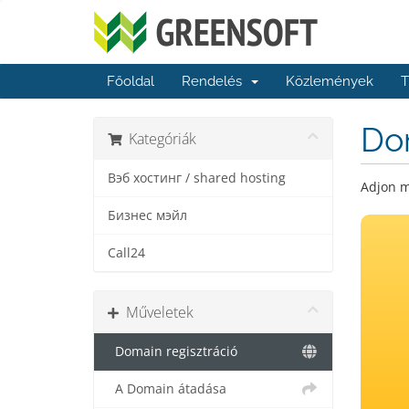
Főoldal
Rendelés
Közlemények
T
Dom
Kategóriák
Вэб хостинг / shared hosting
Adjon m
Бизнес мэйл
Call24
Műveletek
Domain regisztráció
A Domain átadása