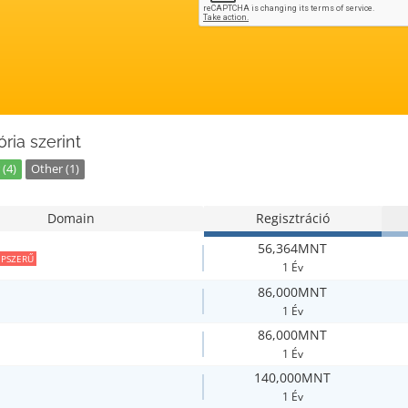
ria szerint
(4)
Other (1)
Domain
Regisztráció
56,364MNT
PSZERŰ
1 Év
86,000MNT
1 Év
86,000MNT
1 Év
140,000MNT
1 Év