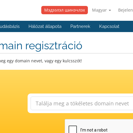
Мэдээлэл шинэчлэх
Magyar
Bejelen
udásbázis
Hálózat állapota
Partnerek
Kapcsolat
ain regisztráció
eg egy domain nevet, vagy egy kulcsszót!