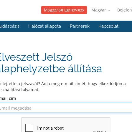
Мэдээлэл шинэчлэх
Magyar
Bejelen
udásbázis
Hálózat állapota
Partnerek
Kapcsolat
Elveszett Jelszó
alaphelyzetbe állítása
felejtette a jelszavát? Adja meg e-mail címét, hogy elkezdődjön a
sszaállítási folyamat.
mail cím