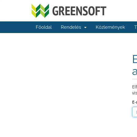
Főoldal
Rendelés
Közlemények
T
El
vi
E-