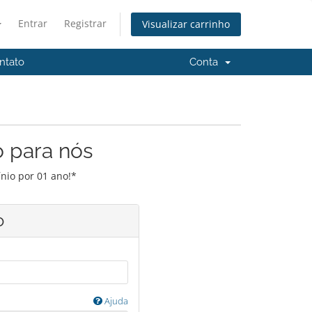
Entrar
Registrar
Visualizar carrinho
ntato
Conta
o para nós
nio por 01 ano!*
o
Ajuda