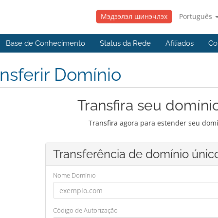
Мэдээлэл шинэчлэх
Português
Base de Conhecimento
Status da Rede
Afiliados
Co
nsferir Domínio
Transfira seu domíni
Transfira agora para estender seu domí
Transferência de domínio únic
Nome Domínio
Código de Autorização