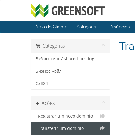
Área do Cliente
Soluções
Anúncios
Tra
Categorias
Вэб хостинг / shared hosting
Бизнес мэйл
Call24
Ações
Registrar um novo domínio
Transferir um domínio