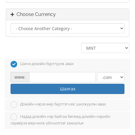
Choose Currency
Шинэ домэйн бүртгүүлж авах
www.
Шалгах
Домэйн нэрээ өөр бүртгэгчээс шилжүүлэн авах
Надад домэйн нэр байгаа бөгөөд домэйн нэрийн
серверээ өөрчилж үйлчилгээг захиалъя