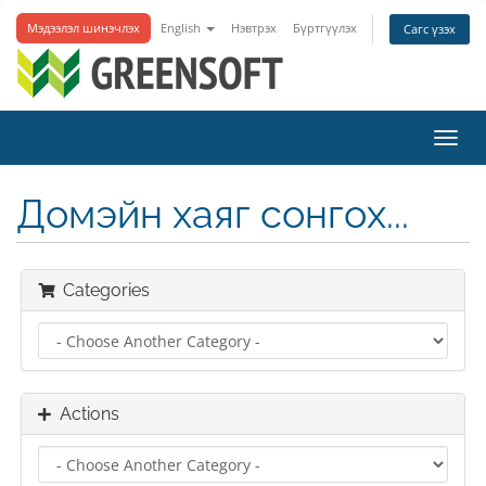
Мэдээлэл шинэчлэх
English
Нэвтрэх
Бүртгүүлэх
Сагс үзэх
Toggl
navig
Домэйн хаяг сонгох...
Categories
Actions